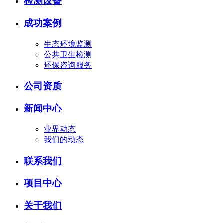
检测设备
成功案例
生态环境监测
公共卫生检测
环保咨询服务
公司资质
新闻中心
业界动态
我们的动态
联系我们
项目中心
关于我们