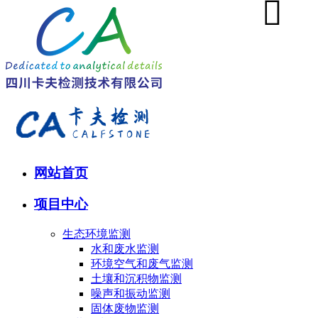
网站首页
项目中心
生态环境监测
水和废水监测
环境空气和废气监测
土壤和沉积物监测
噪声和振动监测
固体废物监测