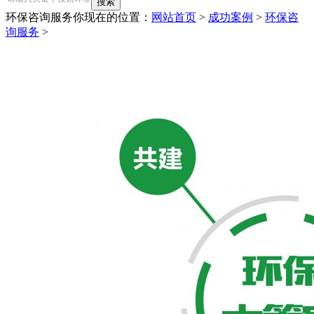
环保咨询服务
你现在的位置：
网站首页
>
成功案例
>
环保咨
询服务
>