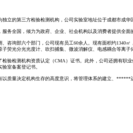
为独立的第三方检验检测机构，公司实验室地址位于成都市成华区
，服务全国，倾力为政府、企业、社会机构以及消费者提供全面
咨询部六个部门，公司现有员工60余人。现有面积约1340㎡，
原子荧光分光光度计、吹扫捕集、微波消解仪、电感耦合等离子
取得了检验检测机构资质认定（CMA）证书。此外，公司还拥有
实验室备案登记书。
以质量决定机构生存的高度意识，将管理体系的建立、*****