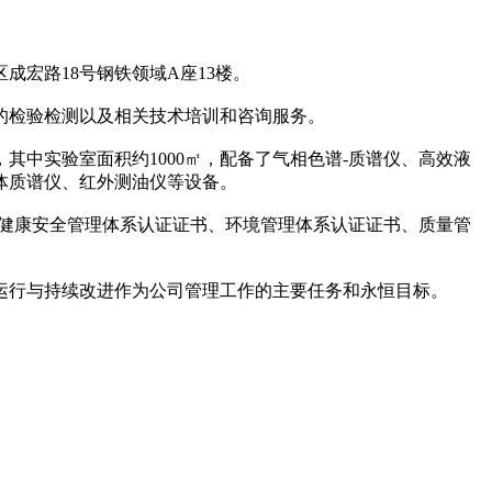
成宏路18号钢铁领域A座13楼。
的检验检测以及相关技术培训和咨询服务。
其中实验室面积约1000㎡，配备了气相色谱-质谱仪、高效液
体质谱仪、红外测油仪等设备。
职业健康安全管理体系认证证书、环境管理体系认证证书、质量管
*运行与持续改进作为公司管理工作的主要任务和永恒目标。