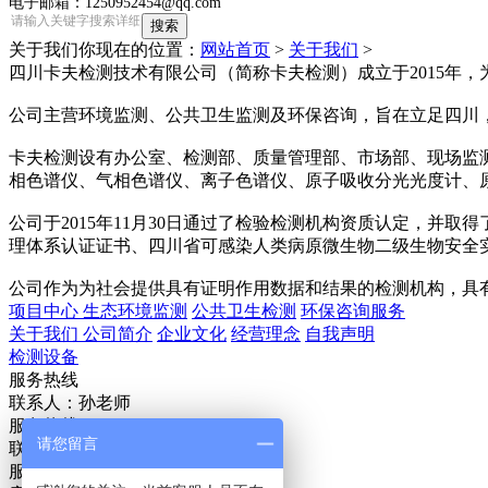
电子邮箱：1250952454@qq.com
关于我们
你现在的位置：
网站首页
>
关于我们
>
四川卡夫检测技术有限公司（简称卡夫检测）成立于2015年，
公司主营环境监测、公共卫生监测及环保咨询，旨在立足四川
卡夫检测设有办公室、检测部、质量管理部、市场部、现场监测、
相色谱仪、气相色谱仪、离子色谱仪、原子吸收分光光度计、
公司于2015年11月30日通过了检验检测机构资质认定，并
理体系认证证书、四川省可感染人类病原微生物二级生物安全
公司作为为社会提供具有证明作用数据和结果的检测机构，具有
项目中心
生态环境监测
公共卫生检测
环保咨询服务
关于我们
公司简介
企业文化
经营理念
自我声明
检测设备
服务热线
联系人：孙老师
服务热线：18980820838
请您留言
联系人：马经理
服务热线: 18628389865