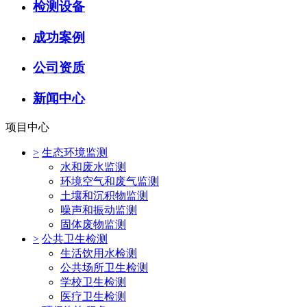
检测设备
成功案例
公司资质
新闻中心
项目中心
>
生态环境监测
水和废水监测
环境空气和废气监测
土壤和沉积物监测
噪声和振动监测
固体废物监测
>
公共卫生检测
生活饮用水检测
公共场所卫生检测
学校卫生检测
医疗卫生检测