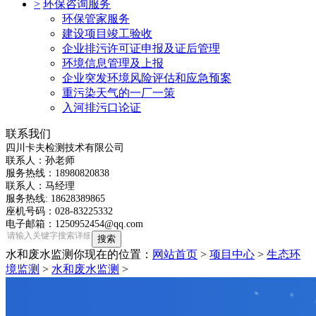
>
环保咨询服务
环保管家服务
建设项目竣工验收
企业排污许可证申报及证后管理
环境信息管理及上报
企业突发环境风险评估和应急预案
重污染天气的一厂一策
入河排污口论证
联系我们
四川卡夫检测技术有限公司
联系人：孙老师
服务热线：18980820838
联系人：马经理
服务热线: 18628389865
座机号码：028-83225332
电子邮箱：1250952454@qq.com
水和废水监测
你现在的位置：
网站首页
>
项目中心
>
生态环
境监测
>
水和废水监测
>