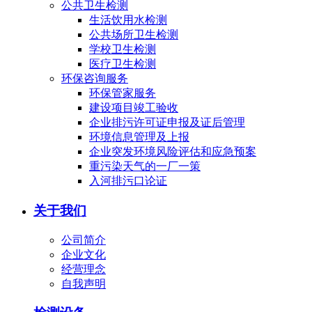
公共卫生检测
生活饮用水检测
公共场所卫生检测
学校卫生检测
医疗卫生检测
环保咨询服务
环保管家服务
建设项目竣工验收
企业排污许可证申报及证后管理
环境信息管理及上报
企业突发环境风险评估和应急预案
重污染天气的一厂一策
入河排污口论证
关于我们
公司简介
企业文化
经营理念
自我声明