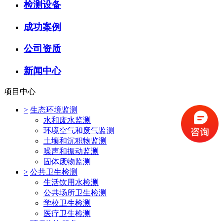
检测设备
成功案例
公司资质
新闻中心
项目中心
>
生态环境监测
水和废水监测
环境空气和废气监测
土壤和沉积物监测
噪声和振动监测
固体废物监测
>
公共卫生检测
生活饮用水检测
公共场所卫生检测
学校卫生检测
医疗卫生检测