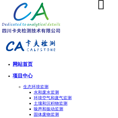
网站首页
项目中心
生态环境监测
水和废水监测
环境空气和废气监测
土壤和沉积物监测
噪声和振动监测
固体废物监测