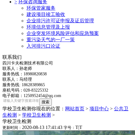
>
环保咨询服务
环保管家服务
建设项目竣工验收
企业排污许可证申报及证后管理
环境信息管理及上报
企业突发环境风险评估和应急预案
重污染天气的一厂一策
入河排污口论证
联系我们
四川卡夫检测技术有限公司
联系人：孙老师
服务热线：18980820838
联系人：马经理
服务热线: 18628389865
座机号码：028-83225332
电子邮箱：1250952454@qq.com
学校卫生检测
你现在的位置：
网站首页
>
项目中心
>
公共卫
生检测
>
学校卫生检测
>
学校卫生检测
2020-08-13 17:41:43
T
|
T
更新时间：
字号：